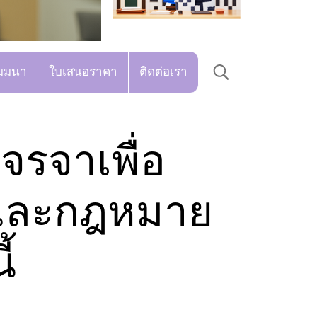
มมนา
ใบเสนอราคา
ติดต่อเรา
จรจาเพื่อ
้และกฎหมาย
้