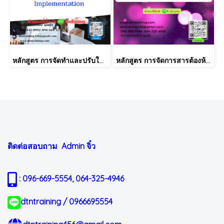
หลักสูตร การจัดทำและปรับใช้ SKILLS MATRIX อย่างได้ผล Skill Matrix Setting & Implementation
หลักสูตร การจัดการสารต้องห้ามตามระเบียบ RoHS V2.1, REACH และ QC080000
ติดต่อสอบถาม Admin
จิ๋ว
: 096-669-5554, 064-325-4946
dtntraining / 0966695554