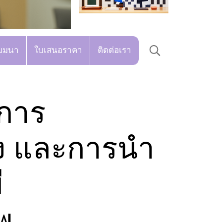
มมนา
ใบเสนอราคา
ติดต่อเรา
การ
ลง และการนำ
ี
พ