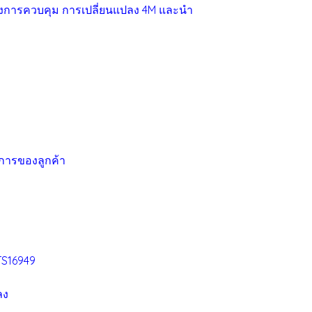
์ของการควบคุม การเปลี่ยนแปลง 4M และนำ
การของลูกค้า
TS16949
ลง