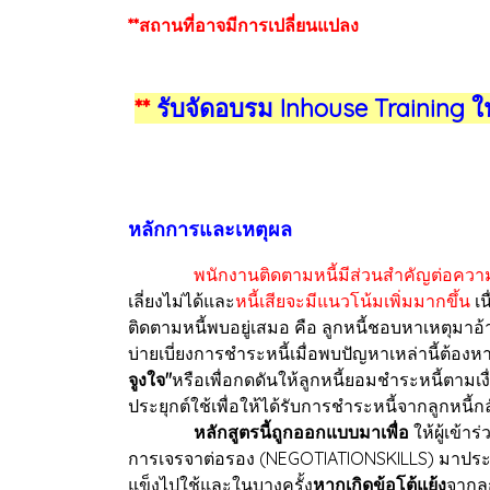
**สถานที่อาจมีการเปลี่ยนแปลง
**
รับจัดอบรม Inhouse Training ใ
หลักการและเหตุผล
พนักงานติดตามหนี้มีส่วนสำคัญต่อควา
เลี่ยงไม่ได้และ
หนี้เสียจะมีแนวโน้มเพิ่มมากขึ้น
เน
ติดตามหนี้พบอยู่เสมอ คือ ลูกหนี้ชอบหาเหตุมาอ
บ่ายเบี่ยงการชำระหนี้เมื่อพบปัญหาเหล่านี้ต้อง
จูงใจ"
หรือเพื่อกดดันให้ลูกหนี้ยอมชำระหนี้ตามเง
ประยุกต์ใช้เพื่อให้ได้รับการชำระหนี้จากลูกหนี้ก
หลักสูตรนี้ถูกออกแบบมาเพื่อ
ให้ผู้เข้
การเจรจาต่อรอง (NEGOTIATIONSKILLS) มาประยุก
แข็งไปใช้และในบางครั้ง
หากเกิดข้อโต้แย้ง
จากลู