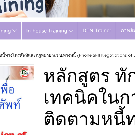
DTN Trainer
ภาพสั
aining
In-house Training
นี้ทางโทรศัพท์และกฎหมาย พ.ร.บ.ทวงหนี้ (Phone Skill Negotiations of 
หลักสูตร ท
เทคนิคในกา
ติดตามหนี้