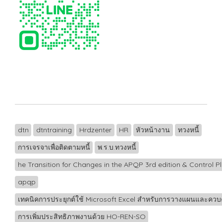
dtn
dtntraining
Hrdzenter
HR
หัวหน้างาน
ทวงหนี้
การเจรจาเพื่อติดตามหนี้
พ.ร.บ.ทวงหนี้
he Transition for Changes in the APQP 3rd edition & Control P
apqp
เทคนิคการประยุกต์ใช้ Microsoft Excel สำหรับการวางแผนและควบ
การเพิ่มประสิทธิภาพงานด้วย HO-REN-SO