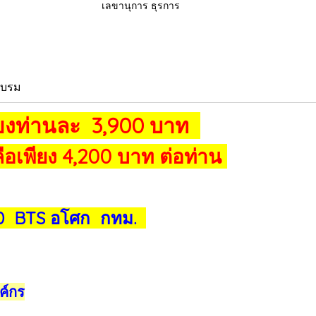
เลขานุการ ธุรการ
อบรม
ียงท่านละ 3,900 บาท
อเพียง 4,200 บาท ต่อท่าน
20 BTS อโศก กทม.
ค์กร