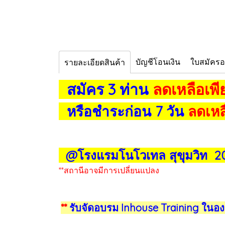
บัญชีโอนเงิน
ใบสมัคร
รายละเอียดสินค้า
สมัคร 3 ท่าน
ลดเหลือเพ
หรือชำระก่อน 7 วัน
ลดเหลื
@โรงแรมโนโวเทล สุขุมวิท 
**สถานีอาจมีการเปลี่ยนแปลง
**
รับจัดอบรม Inhouse Training ในอง