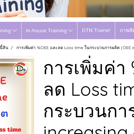
DTN Trainer
ภาพสั
aining
In-house Training
ี้สิน
การเพิ่มค่า %OEE และลด Loss time ในกระบวนการผลิต (OEE i
การเพิ่มค่
ลด Loss ti
กระบวนการ
increasing