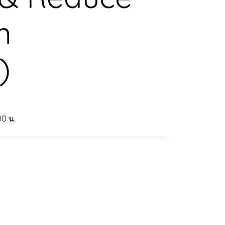
n
)
00 น.