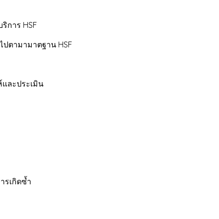
การ HSF
ตามามาตฐาน HSF
ละประเมิน
กิดซ้ำ