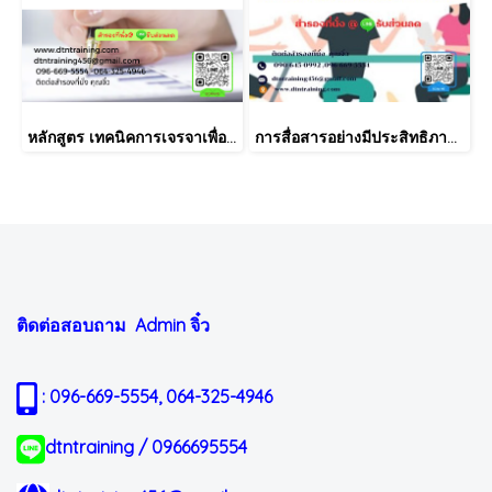
หลักสูตร เทคนิคการเจรจาเพื่อติดตามหนี้และกฎหมาย พ.ร.บ.ทวงหนี้
การสื่อสารอย่างมีประสิทธิภาพ เพื่อความสำเร็จในการทำงาน
ติดต่อสอบถาม Admin
จิ๋ว
: 096-669-5554, 064-325-4946
dtntraining / 0966695554