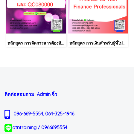
หลักสูตร การจัดการสารต้องห้ามตามระเบียบ RoHS V2.1, REACH และ QC080000
หลักสูตร การเงินสำหรับผู้ที่ไม่ได้มีวิชาชีพด้านการเงิน (Finance for Non-Finance Professionals)
ติดต่อสอบถาม Admin
จิ๋ว
: 096-669-5554, 064-325-4946
dtntraining / 0966695554