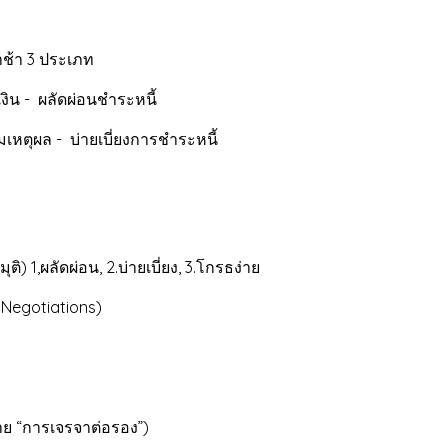
ะ น้ำเสียง
่จ่ายเงินล่าช้า 3 ประเภ
ัดจ่ายเงิน - ผลัดผ่อนชำระหน
่สมเหตุผล - บ่ายเบี่ยงการชำระหนี้
าทสมมุติ) 1,ผลัดผ่อน, 2.บ่ายเบี่ยง
จาหนี้ (Debts Nego
จของการฟ
อะไรจากกา
 (ความหมาย “การเจรจ