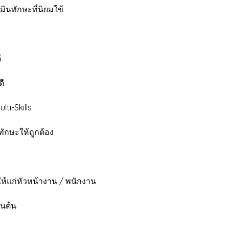
ินทักษะที่นิยมใข้
ี
ี
i-Skills
ักษะให้ถูกต้อง
แก่หัวหน้างาน / พนักงาน
็นต้น