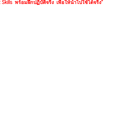
ills พร้อมฝึกปฏิบัติจริง เพื่อให้นำไปใช้ได้จริง”