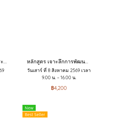
หลักสูตร กลยุทธ์การยกระดับการบริการด้วยระบบการบริหารลูกค้าสัมพันธ์ (CRM)
หลักสูตร เจาะลึกการพัฒนาบุคลากรแบบ 70:20:10 และการติดตามผลหลังการเรียนรู้ที่ได้ผล สำหรับ HR และหัวหน้างานมืออาชีพ
569
วันเสาร์ ที่ 8 สิงหาคม 2569 เวลา
9.00 น. – 16.00 น.
฿4,200
New
Best Seller