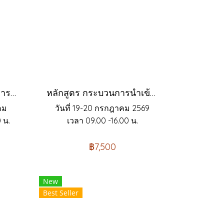
หลักสูตร การบริหารจัดการสำนักงานแบบลีน เพื่อเพิ่มประสิทธิภาพ ลดความสูญเปล่า และยกระดับผลการดำเนินงาน (Lean Office Management)
หลักสูตร กระบวนการนำเข้า-ส่งออก ภาษีศุลกากร และข้อตกลงการค้าระหว่างประเทศ (อบรม 2 วัน) (ฉบับ Update ล่าสุด)
าคม
วันที่ 19-20 กรกฎาคม 2569
 น.
เวลา 09.00 -16.00 น.
฿7,500
New
Best Seller