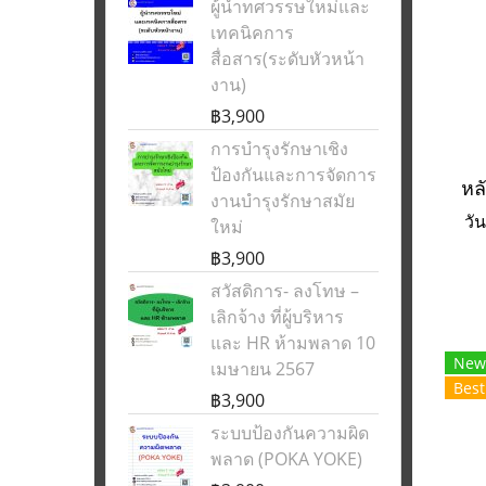
ผู้นำทศวรรษใหม่และ
เทคนิคการ
สื่อสาร(ระดับหัวหน้า
งาน)
฿3,900
การบำรุงรักษาเชิง
ป้องกันและการจัดการ
งานบำรุงรักษาสมัย
วั
ใหม่
฿3,900
สวัสดิการ- ลงโทษ –
เลิกจ้าง ที่ผู้บริหาร
และ HR ห้ามพลาด 10
New
เมษายน 2567
Best
฿3,900
ระบบป้องกันความผิด
พลาด (POKA YOKE)