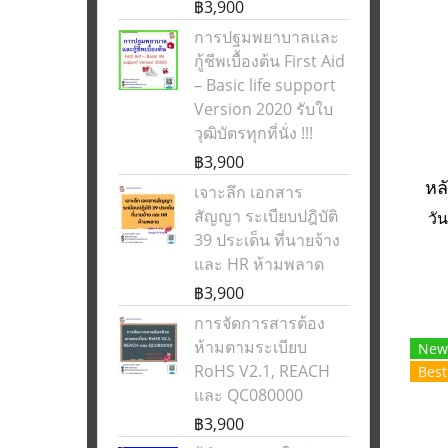
฿3,900
การปฐมพยาบาลและ
กู้ชีพเบื้องต้น First Aid
– Basic life support
Version 2020 รับใบ
วุฒิบัตรทุกที่นั่ง !!!
฿3,900
เจาะลึก เอกสาร
สัญญา ระเบียบปฎิบัติ
วั
39 ประเด็น ที่นายจ้าง
และ HR ห้ามพลาด
฿3,900
การจัดการสารต้อง
ห้ามตามระเบียบ
New
RoHS V2.1, REACH
Best
และ QC080000
฿3,900