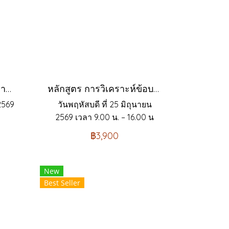
หลักสูตร ระบบป้องกันความผิดพลาด POKA YOKE
หลักสูตร การวิเคราะห์ข้อบกพร่องและผลกระทบ FMEA: Failure Mode & Effect Analysis (New Version) AIAG–VDA 1st Edition
2569
วันพฤหัสบดี ที่ 25 มิถุนายน
2569 เวลา 9.00 น. – 16.00 น
฿3,900
New
Best Seller