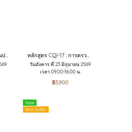
หลักสูตร กฎหมายกองทุนประกันสังคมที่บังคับใช้ปี พ.ศ.2569 และกฎหมายกองทุนสงเคราะห์ลูกจ้าง ที่นายจ้างและ HR ต้องรู้ !!
หลักสูตร CQI-17 : การตรวจประเมินกระบวนการพิเศษ ระบบงานบัดกรี (EAM SSA)
2569
วันอังคาร ที่ 23 มิถุนายน 2569
.
เวลา 09.00-16.00 น.
฿3,900
New
Best Seller