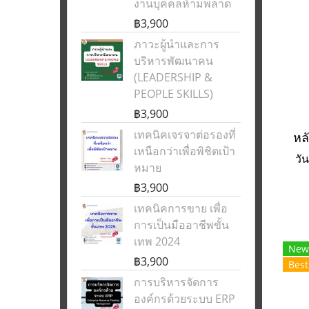
งานบุคคลห้ามพลาด
฿3,900
ภาวะผู้นำและการ
บริหารพัฒนาคน
(LEADERSHIP &
PEOPLE SKILLS)
฿3,900
เทคนิคเจรจาต่อรองที่
เหนือกว่าเพื่อพิชิตเป้า
วั
หมาย
฿3,900
เทคนิคการขาย เพื่อ
การเป็นมืออาชีพขั้น
เทพ 2024
New
฿3,900
Best
การบริหารจัดการ
องค์กรด้วยระบบ ERP