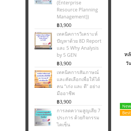
(Enterprise
Resource Planning
Management))
฿3,900
เทคนิคการวิเคราะห์
ปัญหาด้วย 8D Report
และ 5 Why Analysis
by 5 GEN
฿3,900
วั
เทคนิคการสัมภาษณ์
และคัดเลือกเพื่อให้ได้
คน “เก่ง และ ดี” อย่าง
มืออาชีพ
฿3,900
New
การลดความสูญเสีย 7
Best
ประการ ด้วยกิจกรรม
ไคเซ็น