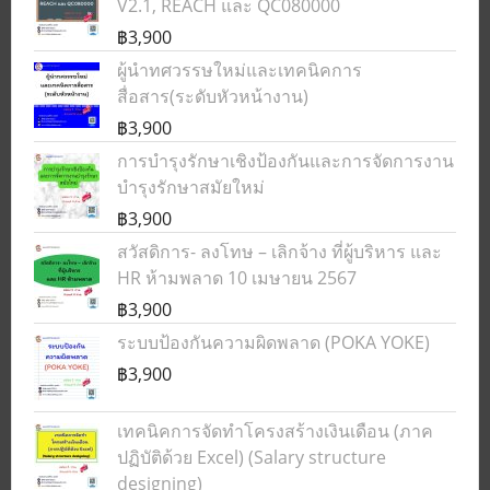
V2.1, REACH และ QC080000
฿3,900
ผู้นำทศวรรษใหม่และเทคนิคการ
สื่อสาร(ระดับหัวหน้างาน)
฿3,900
การบำรุงรักษาเชิงป้องกันและการจัดการงาน
บำรุงรักษาสมัยใหม่
฿3,900
สวัสดิการ- ลงโทษ – เลิกจ้าง ที่ผู้บริหาร และ
HR ห้ามพลาด 10 เมษายน 2567
฿3,900
ระบบป้องกันความผิดพลาด (POKA YOKE)
฿3,900
เทคนิคการจัดทำโครงสร้างเงินเดือน (ภาค
ปฏิบัติด้วย Excel) (Salary structure
designing)