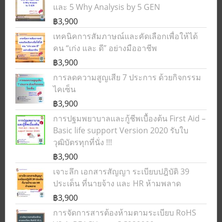
และ 5 Why Analysis by 5 GEN
฿3,900
เทคนิคการสัมภาษณ์และคัดเลือกเพื่อให้ได้
คน “เก่ง และ ดี” อย่างมืออาชีพ
฿3,900
การลดความสูญเสีย 7 ประการ ด้วยกิจกรรม
ไคเซ็น
฿3,900
การปฐมพยาบาลและกู้ชีพเบื้องต้น First Aid –
Basic life support Version 2020 รับใบ
วุฒิบัตรทุกที่นั่ง !!!
฿3,900
เจาะลึก เอกสารสัญญา ระเบียบปฎิบัติ 39
ประเด็น ที่นายจ้าง และ HR ห้ามพลาด
฿3,900
การจัดการสารต้องห้ามตามระเบียบ RoHS