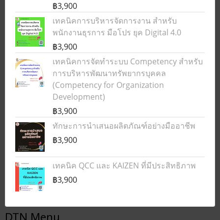
฿3,900
เทคนิคการบริหารจัดการงาน สำหรับ
พนักงานธุรการ มือโปร ยุค Digital 4.0
฿3,900
เทคนิคการจัดทำระบบ Competency สำหรับ
การบริหารพัฒนาทรัพยากรบุคคล
(Competency for Organization
Development)
฿3,900
ทักษะการนำเสนอผลิตภัณฑ์อย่างมืออาชีพ
฿3,900
เทคนิค QCC และ KAIZEN ที่มีประสิทธิภาพ
฿3,900
DTN Menu