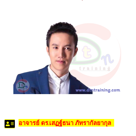
อาจารย์ ดร.เสฏฐ์ธนา ภัทรากัลยากุล