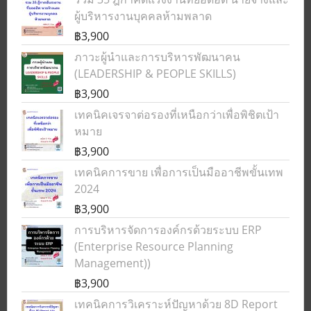
ผู้บริหารงานบุคคลห้ามพลาด
฿3,900
ภาวะผู้นำและการบริหารพัฒนาคน
(LEADERSHIP & PEOPLE SKILLS)
฿3,900
เทคนิคเจรจาต่อรองที่เหนือกว่าเพื่อพิชิตเป้า
หมาย
฿3,900
เทคนิคการขาย เพื่อการเป็นมืออาชีพขั้นเทพ
2024
฿3,900
การบริหารจัดการองค์กรด้วยระบบ ERP
(Enterprise Resource Planning
Management))
฿3,900
เทคนิคการวิเคราะห์ปัญหาด้วย 8D Report