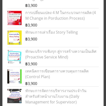
฿3,900
การเปลี่ยนแปลง 4 M ในกระบวนการผลิต (4
M Change in Porduction Process)
฿3,900
ทักษะการเล่าเรื่อง Story Telling
฿3,900
ทักษะบริการเชิงรุก สู่การสร้างความเป็นเลิศ
(Proactive Service Mind)
฿3,900
เทคนิคการเขียนตารางควบคุมการผลิต
(Control Plan)
฿3,900
ทักษะการจัดการบริหารงานประจำวัน
สำหรับหัวหน้างานโรงงาน (Daily
Management for Supervisor)