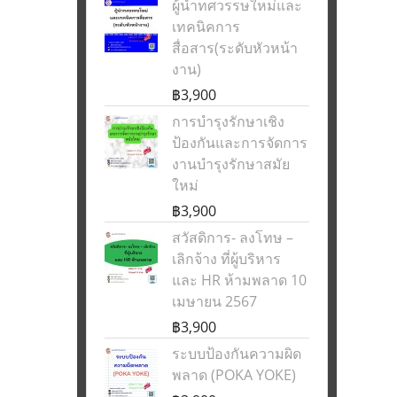
ผู้นำทศวรรษใหม่และ
เทคนิคการ
สื่อสาร(ระดับหัวหน้า
งาน)
฿3,900
การบำรุงรักษาเชิง
ป้องกันและการจัดการ
งานบำรุงรักษาสมัย
ใหม่
฿3,900
สวัสดิการ- ลงโทษ –
เลิกจ้าง ที่ผู้บริหาร
และ HR ห้ามพลาด 10
เมษายน 2567
฿3,900
ระบบป้องกันความผิด
พลาด (POKA YOKE)