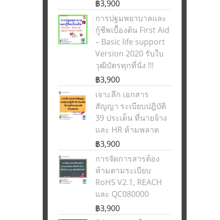
฿3,900
การปฐมพยาบาลและ
กู้ชีพเบื้องต้น First Aid
– Basic life support
Version 2020 รับใบ
วุฒิบัตรทุกที่นั่ง !!!
฿3,900
เจาะลึก เอกสาร
สัญญา ระเบียบปฎิบัติ
39 ประเด็น ที่นายจ้าง
และ HR ห้ามพลาด
฿3,900
การจัดการสารต้อง
ห้ามตามระเบียบ
RoHS V2.1, REACH
และ QC080000
฿3,900