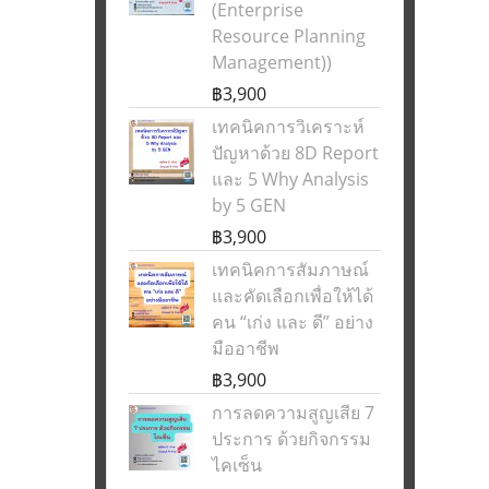
(Enterprise
Resource Planning
Management))
฿3,900
เทคนิคการวิเคราะห์
ปัญหาด้วย 8D Report
และ 5 Why Analysis
by 5 GEN
฿3,900
เทคนิคการสัมภาษณ์
และคัดเลือกเพื่อให้ได้
คน “เก่ง และ ดี” อย่าง
มืออาชีพ
฿3,900
การลดความสูญเสีย 7
ประการ ด้วยกิจกรรม
ไคเซ็น