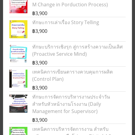
M Change in Porduction Process)
฿3,900
ทักษะการเล่าเรื่อง Story Telling
฿3,900
ทักษะบริการเชิงรุก สู่การสร้างความเป็นเลิศ
(Proactive Service Mind)
฿3,900
เทคนิคการเขียนตารางควบคุมการผลิต
(Control Plan)
฿3,900
ทักษะการจัดการบริหารงานประจำวัน
สำหรับหัวหน้างานโรงงาน (Daily
Management for Supervisor)
฿3,900
เทคนิคการบริหารจัดการงาน สำหรับ