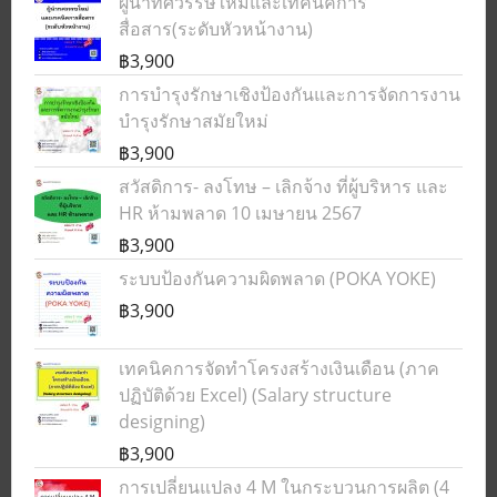
ผู้นำทศวรรษใหม่และเทคนิคการ
สื่อสาร(ระดับหัวหน้างาน)
฿3,900
การบำรุงรักษาเชิงป้องกันและการจัดการงาน
บำรุงรักษาสมัยใหม่
฿3,900
สวัสดิการ- ลงโทษ – เลิกจ้าง ที่ผู้บริหาร และ
HR ห้ามพลาด 10 เมษายน 2567
฿3,900
ระบบป้องกันความผิดพลาด (POKA YOKE)
฿3,900
เทคนิคการจัดทำโครงสร้างเงินเดือน (ภาค
ปฏิบัติด้วย Excel) (Salary structure
designing)
฿3,900
การเปลี่ยนแปลง 4 M ในกระบวนการผลิต (4