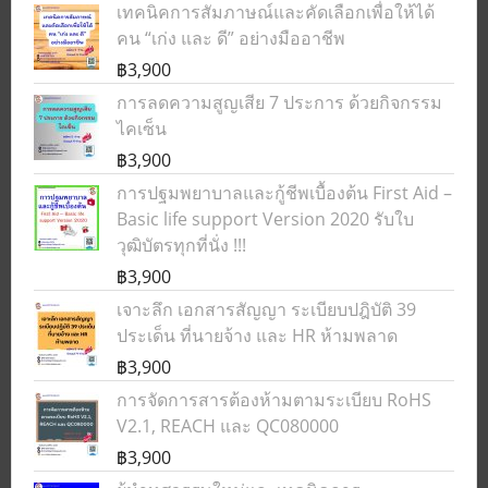
เทคนิคการสัมภาษณ์และคัดเลือกเพื่อให้ได้
คน “เก่ง และ ดี” อย่างมืออาชีพ
฿3,900
การลดความสูญเสีย 7 ประการ ด้วยกิจกรรม
ไคเซ็น
฿3,900
การปฐมพยาบาลและกู้ชีพเบื้องต้น First Aid –
Basic life support Version 2020 รับใบ
วุฒิบัตรทุกที่นั่ง !!!
฿3,900
เจาะลึก เอกสารสัญญา ระเบียบปฎิบัติ 39
ประเด็น ที่นายจ้าง และ HR ห้ามพลาด
฿3,900
การจัดการสารต้องห้ามตามระเบียบ RoHS
V2.1, REACH และ QC080000
฿3,900