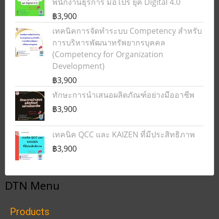
พนักงานธุรการ มือโปร ยุค Digital 4.0
฿3,900
เทคนิคการจัดทำระบบ Competency สำหรับ
การบริหารพัฒนาทรัพยากรบุคคล
(Competency for Organization
Development)
฿3,900
ทักษะการนำเสนอผลิตภัณฑ์อย่างมืออาชีพ
฿3,900
เทคนิค QCC และ KAIZEN ที่มีประสิทธิภาพ
฿3,900
DTN Menu
Products