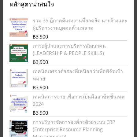
หลักสูตรน่าสนใจ
รวม 35 ฎีกาคดีแรงงานที่ยอดฮิต นายจ้างและ
ผู้บริหารงานบุคคลห้ามพลาด
฿3,900
ภาวะผู้นำและการบริหารพัฒนาคน
(LEADERSHIP & PEOPLE SKILLS)
฿3,900
เทคนิคเจรจาต่อรองที่เหนือกว่าเพื่อพิชิตเป้า
หมาย
฿3,900
เทคนิคการขาย เพื่อการเป็นมืออาชีพขั้นเทพ
2024
฿3,900
การบริหารจัดการองค์กรด้วยระบบ ERP
(Enterprise Resource Planning
Management))