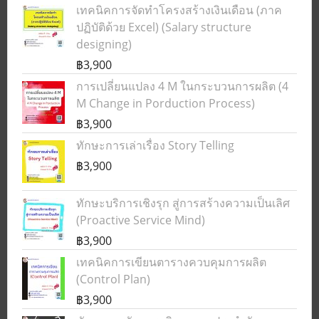
เทคนิคการจัดทำโครงสร้างเงินเดือน (ภาค
ปฏิบัติด้วย Excel) (Salary structure
designing)
฿3,900
การเปลี่ยนแปลง 4 M ในกระบวนการผลิต (4
M Change in Porduction Process)
฿3,900
ทักษะการเล่าเรื่อง Story Telling
฿3,900
ทักษะบริการเชิงรุก สู่การสร้างความเป็นเลิศ
(Proactive Service Mind)
฿3,900
เทคนิคการเขียนตารางควบคุมการผลิต
(Control Plan)
฿3,900