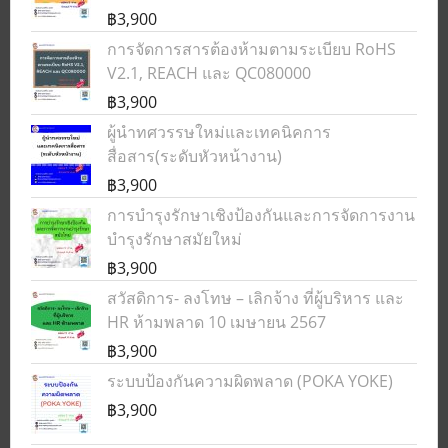
฿3,900
การจัดการสารต้องห้ามตามระเบียบ RoHS
V2.1, REACH และ QC080000
฿3,900
ผู้นำทศวรรษใหม่และเทคนิคการ
สื่อสาร(ระดับหัวหน้างาน)
฿3,900
การบำรุงรักษาเชิงป้องกันและการจัดการงาน
บำรุงรักษาสมัยใหม่
฿3,900
สวัสดิการ- ลงโทษ – เลิกจ้าง ที่ผู้บริหาร และ
HR ห้ามพลาด 10 เมษายน 2567
฿3,900
ระบบป้องกันความผิดพลาด (POKA YOKE)
฿3,900