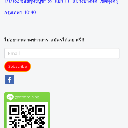
171/162 ซอยพุทธบูชา 39 แยก 1-1
แขวงบางมด เขตทุ่งครุ
กรุงเทพฯ 10140
ไม่อยากพลาดข่าวสาร สมัครได้เลย ฟรี !!
Subscribe
@dtntraining