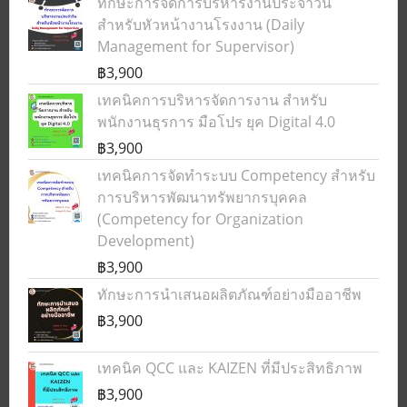
ทักษะการจัดการบริหารงานประจำวัน
สำหรับหัวหน้างานโรงงาน (Daily
Management for Supervisor)
฿3,900
เทคนิคการบริหารจัดการงาน สำหรับ
พนักงานธุรการ มือโปร ยุค Digital 4.0
฿3,900
เทคนิคการจัดทำระบบ Competency สำหรับ
การบริหารพัฒนาทรัพยากรบุคคล
(Competency for Organization
Development)
฿3,900
ทักษะการนำเสนอผลิตภัณฑ์อย่างมืออาชีพ
฿3,900
เทคนิค QCC และ KAIZEN ที่มีประสิทธิภาพ
฿3,900