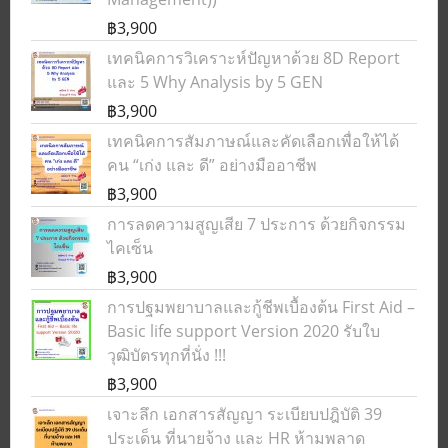
฿3,900
เทคนิคการวิเคราะห์ปัญหาด้วย 8D Report
และ 5 Why Analysis by 5 GEN
฿3,900
เทคนิคการสัมภาษณ์และคัดเลือกเพื่อให้ได้
คน “เก่ง และ ดี” อย่างมืออาชีพ
฿3,900
การลดความสูญเสีย 7 ประการ ด้วยกิจกรรม
ไคเซ็น
฿3,900
การปฐมพยาบาลและกู้ชีพเบื้องต้น First Aid –
Basic life support Version 2020 รับใบ
วุฒิบัตรทุกที่นั่ง !!!
฿3,900
เจาะลึก เอกสารสัญญา ระเบียบปฎิบัติ 39
ประเด็น ที่นายจ้าง และ HR ห้ามพลาด