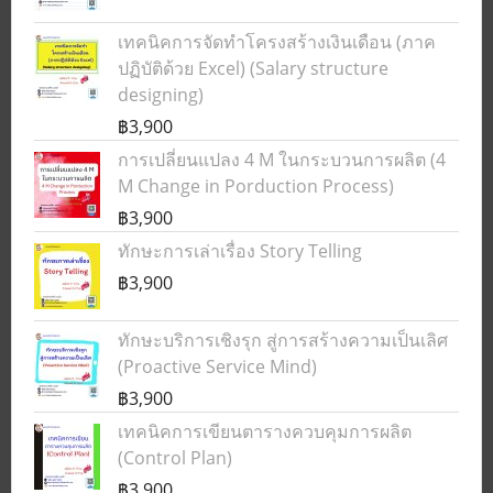
เทคนิคการจัดทำโครงสร้างเงินเดือน (ภาค
ปฏิบัติด้วย Excel) (Salary structure
designing)
฿3,900
การเปลี่ยนแปลง 4 M ในกระบวนการผลิต (4
M Change in Porduction Process)
฿3,900
ทักษะการเล่าเรื่อง Story Telling
฿3,900
ทักษะบริการเชิงรุก สู่การสร้างความเป็นเลิศ
(Proactive Service Mind)
฿3,900
เทคนิคการเขียนตารางควบคุมการผลิต
(Control Plan)
฿3,900