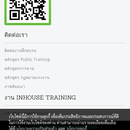
ติดต่อเรา
ติดต่องานฝึกอบรม
หลักสูตร Public Training
หลักสูตรการขาย
หลักสูตร กฎหมายแรงงาน
ภาพสัมมนา
งาน INHOUSE TRAINING
หลักสูตร กฎหมายแรงงาน
เว็บไซต์นี้มีการใช้งานคุกกี้ เพื่อเพิ่มประสิทธิภาพและประสบการณ์ที่ดี
ในการใช้งานเว็บไซต์ของท่าน ท่านสามารถอ่านรายละเอียดเพิ่มเติม
Copyright by dtntraining.com
ได้ที่
นโยบายความเป็นส่วนตัว
และ
นโยบายคุกกี้