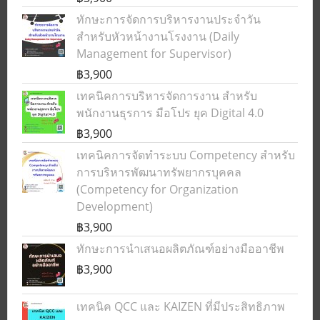
ทักษะการจัดการบริหารงานประจำวัน
สำหรับหัวหน้างานโรงงาน (Daily
Management for Supervisor)
฿3,900
เทคนิคการบริหารจัดการงาน สำหรับ
พนักงานธุรการ มือโปร ยุค Digital 4.0
฿3,900
เทคนิคการจัดทำระบบ Competency สำหรับ
การบริหารพัฒนาทรัพยากรบุคคล
(Competency for Organization
Development)
฿3,900
ทักษะการนำเสนอผลิตภัณฑ์อย่างมืออาชีพ
฿3,900
เทคนิค QCC และ KAIZEN ที่มีประสิทธิภาพ