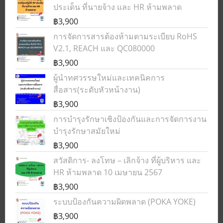
ประเด็น ที่นายจ้าง และ HR ห้ามพลาด
฿3,900
การจัดการสารต้องห้ามตามระเบียบ RoHS
V2.1, REACH และ QC080000
฿3,900
ผู้นำทศวรรษใหม่และเทคนิคการ
สื่อสาร(ระดับหัวหน้างาน)
฿3,900
การบำรุงรักษาเชิงป้องกันและการจัดการงาน
บำรุงรักษาสมัยใหม่
฿3,900
สวัสดิการ- ลงโทษ – เลิกจ้าง ที่ผู้บริหาร และ
HR ห้ามพลาด 10 เมษายน 2567
฿3,900
ระบบป้องกันความผิดพลาด (POKA YOKE)
฿3,900