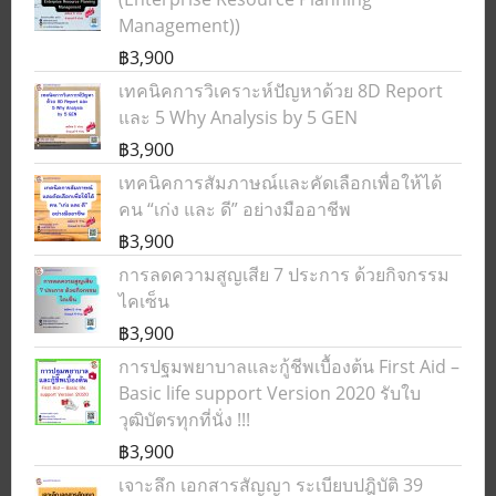
Management))
฿3,900
เทคนิคการวิเคราะห์ปัญหาด้วย 8D Report
และ 5 Why Analysis by 5 GEN
฿3,900
เทคนิคการสัมภาษณ์และคัดเลือกเพื่อให้ได้
คน “เก่ง และ ดี” อย่างมืออาชีพ
฿3,900
การลดความสูญเสีย 7 ประการ ด้วยกิจกรรม
ไคเซ็น
฿3,900
การปฐมพยาบาลและกู้ชีพเบื้องต้น First Aid –
Basic life support Version 2020 รับใบ
วุฒิบัตรทุกที่นั่ง !!!
฿3,900
เจาะลึก เอกสารสัญญา ระเบียบปฎิบัติ 39