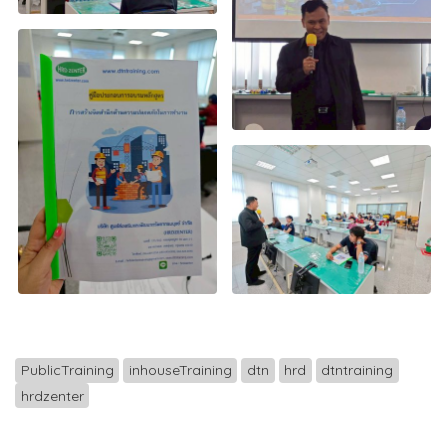
PublicTraining
inhouseTraining
dtn
hrd
dtntraining
hrdzenter