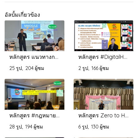
อัลบั้มเกี่ยวข้อง
หลักสูตร แนวทางการปฏิบัติงานเพื่อการบริหารจัดการวัตถุดิบและการประเมินด้านโลจิสติกส์
หลักสูตร #DigitalHRการวิเคราะห์ข้อมูลบุคลากรHRAnalyticsเชิงพรรณนา
25 รูป, 204 ผู้ชม
2 รูป, 166 ผู้ชม
หลักสูตร #กฎหมายแรงงานสำหรับนายจ้างและผู้บริหารงานบุคคลปี 2569
หลักสูตร Zero to Hero สร้างทักษะจากศูนย์ สู่สุดยอดนักขาย
28 รูป, 194 ผู้ชม
6 รูป, 130 ผู้ชม