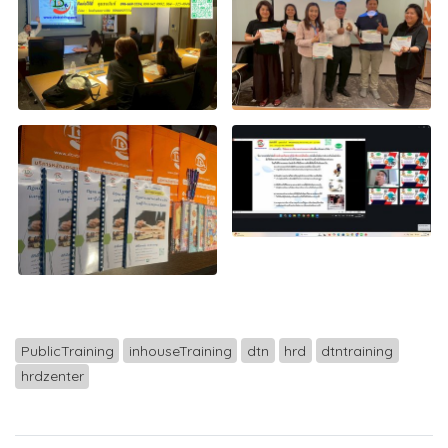
PublicTraining
inhouseTraining
dtn
hrd
dtntraining
hrdzenter