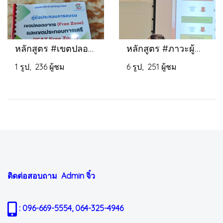
หลักสูตร #เขตปลอดอากร FreeZone และเขตประกอบการเสรี (IEAT Free Zone)
หลักสูตร #ภาวะผู้นำและการบริหารพัฒนาคน LEADERSHIP & PEOPLE SKILLS
1 รูป, 236 ผู้ชม
6 รูป, 251 ผู้ชม
ติดต่อสอบถาม Admin
จิ๋ว
: 096-669-5554, 064-325-4946