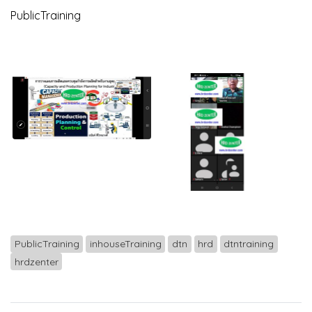
PublicTraining
PublicTraining
inhouseTraining
dtn
hrd
dtntraining
hrdzenter