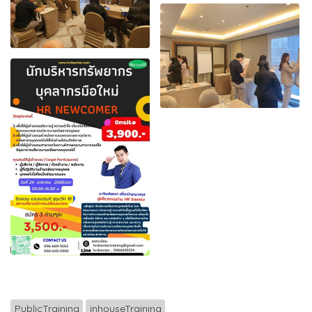
PublicTraining
inhouseTraining